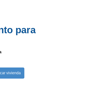
nto para
a
car vivienda