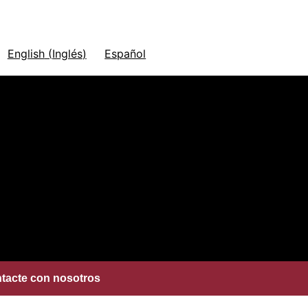
English
(
Inglés
)
Español
tacte con nosotros