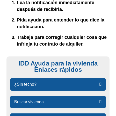
Lea la notificación inmediatamente
después de recibirla.
Pida ayuda para entender lo que dice la
notificación.
Trabaja para corregir cualquier cosa que
infrinja tu contrato de alquiler.
IDD Ayuda para la vivienda
Enlaces rápidos
Saltar
¿Sin techo?
navegación
de
enlaces
Buscar vivienda
rápidos